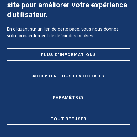
site pour améliorer votre expérience
d'utilisateur.
En cliquant sur un lien de cette page, vous nous donnez
4 Place du Pr Robert-Debré, 30029 Nîmes
votre consentement de définir des cookies.
cedex 9
Campus Hospitalo-Universitaire de Carémeau - Centre de
Gérontologie Serre Cavalier - Hopital Universitaire de
PLUS D'INFORMATIONS
réadaptation, de rééducation et d'addictologie du Grau-du-Roi
ACCEPTER TOUS LES COOKIES
NOUS CONTACTER
RÉGLER LES SOINS
PARAMÈTRES
NOUS SOUTENIR
TOUT REFUSER
Accès direct
OFFRES D'EMPLOI MÉDICALES