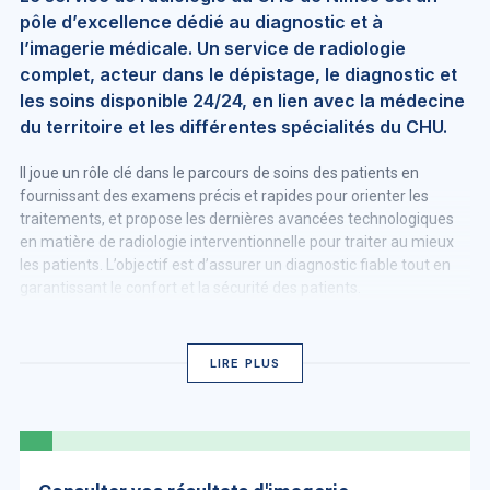
pôle d’excellence dédié au diagnostic et à
l’imagerie médicale. Un service de radiologie
complet, acteur dans le dépistage, le diagnostic et
les soins disponible 24/24, en lien avec la médecine
du territoire et les différentes spécialités du CHU.
Il joue un rôle clé dans le parcours de soins des patients en
fournissant des examens précis et rapides pour orienter les
traitements, et propose les dernières avancées technologiques
en matière de radiologie interventionnelle pour traiter au mieux
les patients. L’objectif est d’assurer un diagnostic fiable tout en
garantissant le confort et la sécurité des patients.
En lien avec les hôpitaux d’Alès, d’Arles et d’autres
établissements de la région, nous répondons aux besoins des
LIRE PLUS
médecins traitants et spécialistes. Contactez-nous pour tout
examen prescrit, un suivi de pathologie chronique ou un avis
spécialisé. Les avis du service de Radiologie sont accessibles à la
téléexpertise via le site OMNIDOC :
omnidoc.fr/chu-nimes