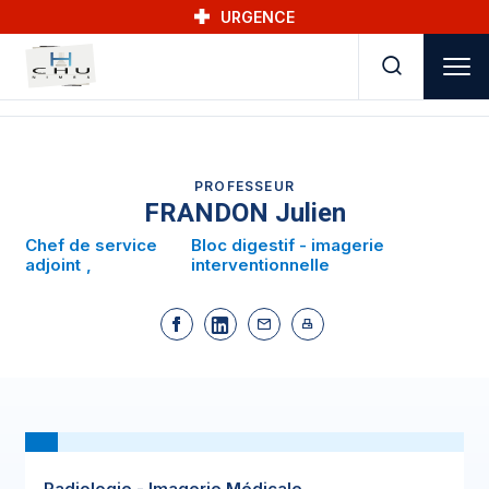
Skip to main navigation
Aller au contenu principal
Skip to search
URGENCE
PROFESSEUR
FRANDON Julien
Chef de service
Bloc digestif - imagerie
adjoint
interventionnelle
Radiologie - Imagerie Médicale