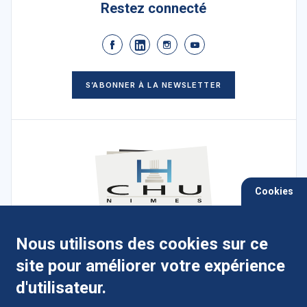
Restez connecté
S’ABONNER À LA NEWSLETTER
Cookies
Nous utilisons des cookies sur ce
4 Place du Pr Robert-Debré, 30029 Nîmes
site pour améliorer votre expérience
cedex 9
d'utilisateur.
Campus Hospitalo-Universitaire de Carémeau - Centre de
Gérontologie Serre Cavalier - Hopital Universitaire de
réadaptation, de rééducation et d'addictologie du Grau-du-Roi