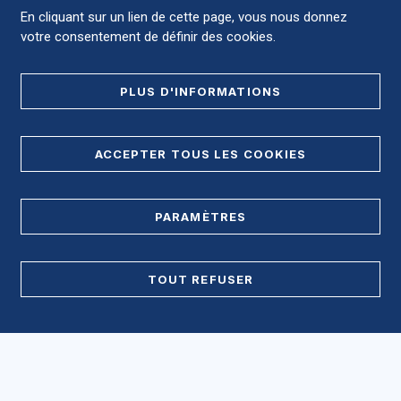
En cliquant sur un lien de cette page, vous nous donnez
votre consentement de définir des cookies.
NOUS CONTACTER
PLUS D'INFORMATIONS
RÉGLER LES SOINS
ACCEPTER TOUS LES COOKIES
NOUS SOUTENIR
PARAMÈTRES
OFFRES D'EMPLOI MÉDICALES
OFFRES D'EMPLOI NON MÉDICALES
TOUT REFUSER
Accès direct
Accéder au CHU et ses différents sites ?