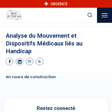
Skip to main navigation
Aller au contenu principal
Skip to search
URGENCE
Analyse du Mouvement et
Dispositifs Médicaux liés au
Handicap
en cours de construction
Restez connecté