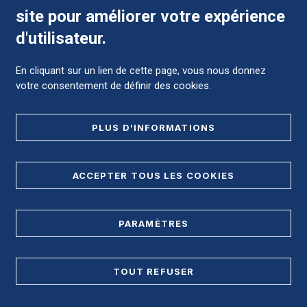
site pour améliorer votre expérience
Comment préparer mon hospitalisation ?
d'utilisateur.
En cliquant sur un lien de cette page, vous nous donnez
votre consentement de définir des cookies.
Foire aux Questions (FAQ)
PLUS D'INFORMATIONS
MENTIONS LÉGALES
ACCEPTER TOUS LES COOKIES
DONNÉES PERSONNELLES
PARAMÈTRES
PLAN DE SITE
REGISTRE D'ACCESSIBILITÉ
TOUT REFUSER
Accès direct