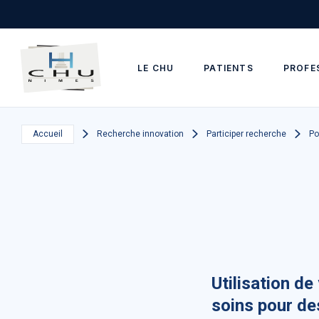
Skip to main navigation
Aller au contenu principal
Skip to search
LE CHU
PATIENTS
PROFE
Accueil
Recherche innovation
Participer recherche
Po
Utilisation d
soins pour de