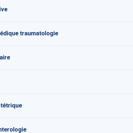
ive
pédique traumatologie
aire
tétrique
terologie