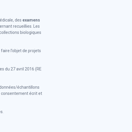
médicale, des
examens
rnant recueillies. Les
 collections biologiques
aire l’objet de projets
es du 27 avril 2016 (RE
 données/échantillons
n consentement écrit et
s.