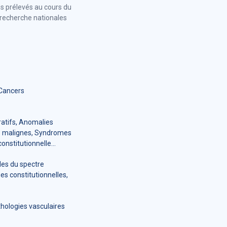
ons prélevés au cours du
 recherche nationales
 Cancers
atifs, Anomalies
es malignes, Syndromes
onstitutionnelle…
les du spectre
es constitutionnelles,
hologies vasculaires