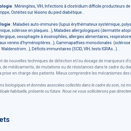
ologie
: Méningites, VIH, Infections à clostridium difficile producteurs de
rippe, Ostéites sur lésions du pied diabétique…
logie
: Maladies auto-immunes (lupus érythémateux systémique, polya
ique, sclérose en plaques…), Maladies allergologiques (dermatite atop
llergique, oesophagite à éosinophiles, allergies alimentaires, respirato
t aux venins d’hyménoptères...), Gammapathies monoclonales (scléros
 Waldenstrom...), Déficits immunitaires (SCID, VIH, tests IGRAs...)…
int de nouvelles techniques de détection et/ou dosage de marqueurs d’id
on, de médicaments, de mutations ou de résistances dans le cadre du di
 la prise en charge des patients. Mieux comprendre les mécanismes des
ons biologiques et données associées collectés dans le cadre du soin, ne m
icale habituelle, présente ou future. Nous ne vous solliciterons pas direct
jets