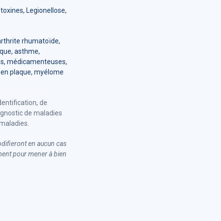
 toxines, Legionellose,
rthrite rhumatoïde,
ique, asthme,
ires, médicamenteuses,
e en plaque, myélome
entification, de
agnostic de maladies
 maladies.
odifieront en aucun cas
ement pour mener à bien