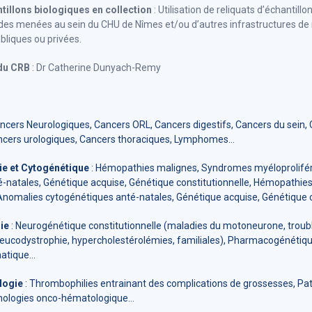
ntillons biologiques en collection
: Utilisation de reliquats d’échantill
udes menées au sein du CHU de Nîmes et/ou d’autres infrastructures de
bliques ou privées.
 du CRB
: Dr Catherine Dunyach-Remy
ncers Neurologiques, Cancers ORL, Cancers digestifs, Cancers du sein,
ncers urologiques, Cancers thoraciques, Lymphomes…
ie et Cytogénétique
: Hémopathies malignes, Syndromes myéloprolifér
-natales, Génétique acquise, Génétique constitutionnelle, Hémopathi
 Anomalies cytogénétiques anté-natales, Génétique acquise, Génétique c
ie
: Neurogénétique constitutionnelle (maladies du motoneurone, troub
, leucodystrophie, hypercholestérolémies, familiales), Pharmacogénétiqu
atique…
logie
: Thrombophilies entrainant des complications de grossesses, Pat
hologies onco-hématologique…