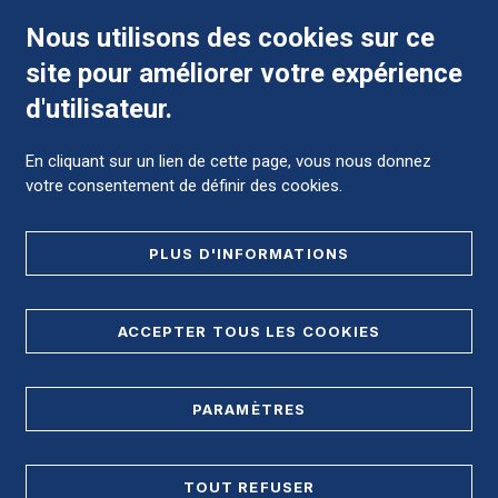
Nous utilisons des cookies sur ce
site pour améliorer votre expérience
Comment préparer mon hospitalisation ?
d'utilisateur.
En cliquant sur un lien de cette page, vous nous donnez
votre consentement de définir des cookies.
Foire aux Questions (FAQ)
PLUS D'INFORMATIONS
MENTIONS LÉGALES
ACCEPTER TOUS LES COOKIES
DONNÉES PERSONNELLES
PARAMÈTRES
PLAN DE SITE
REGISTRE D'ACCESSIBILITÉ
TOUT REFUSER