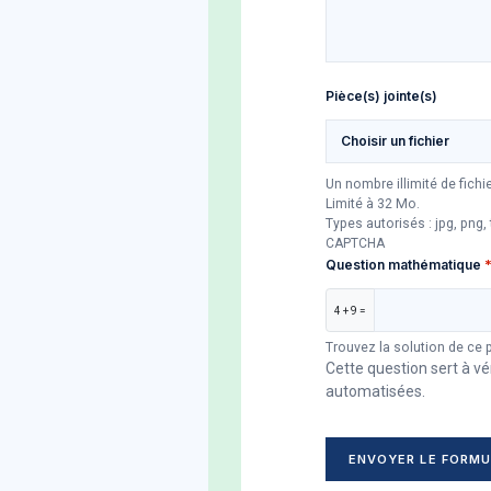
Pièce(s) jointe(s)
Choisir un fichier
Un nombre illimité de fich
Limité à 32 Mo.
Types autorisés : jpg, png, t
CAPTCHA
Question mathématique
4 + 9 =
Trouvez la solution de ce 
Cette question sert à vé
automatisées.
ENVOYER LE FORMU