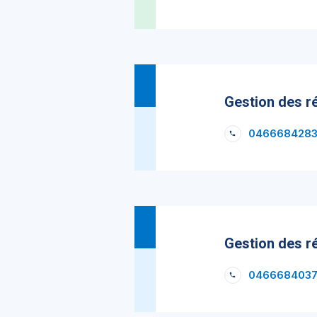
Gestion des r
046668428
Gestion des r
046668403