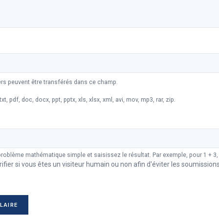
iers peuvent être transférés dans ce champ.
xt, pdf, doc, docx, ppt, pptx, xls, xlsx, xml, avi, mov, mp3, rar, zip.
problème mathématique simple et saisissez le résultat. Par exemple, pour 1 + 3,
rifier si vous êtes un visiteur humain ou non afin d'éviter les soumission
LAIRE