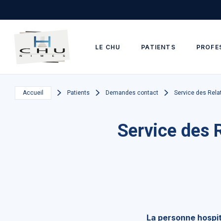
Skip to main navigation
Aller au contenu principal
Skip to search
LE CHU
PATIENTS
PROFE
Accueil
Patients
Demandes contact
Service des Rela
Service des 
La personne hospita