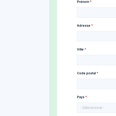
Prénom
Adresse postale
Adresse
Ville
Code postal
Pays
- Sélectionner -