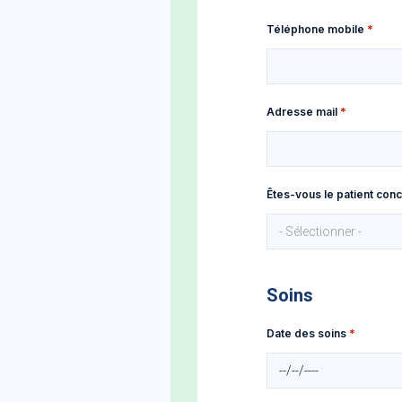
Téléphone mobile
Adresse mail
Êtes-vous le patient co
- Sélectionner -
Soins
Date des soins
Date des soins
Date des soins