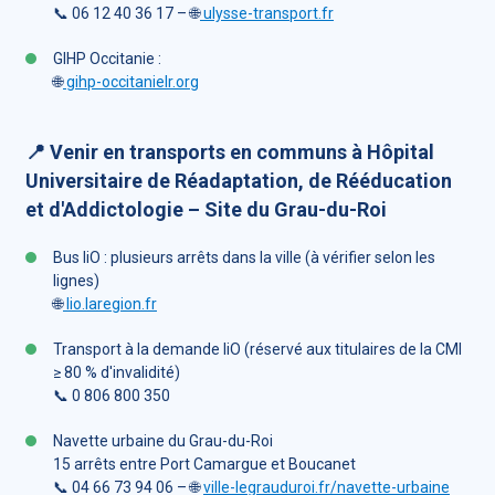
📞 06 12 40 36 17 – 🌐
ulysse-transport.fr
GIHP Occitanie :
🌐
gihp-occitanielr.org
📍 Venir en transports en communs à Hôpital
Universitaire de Réadaptation, de Rééducation
et d'Addictologie – Site du Grau-du-Roi
Bus liO : plusieurs arrêts dans la ville (à vérifier selon les
lignes)
🌐
lio.laregion.fr
Transport à la demande liO (réservé aux titulaires de la CMI
≥ 80 % d'invalidité)
📞 0 806 800 350
Navette urbaine du Grau-du-Roi
15 arrêts entre Port Camargue et Boucanet
📞 04 66 73 94 06 – 🌐
ville-legrauduroi.fr/navette-urbaine