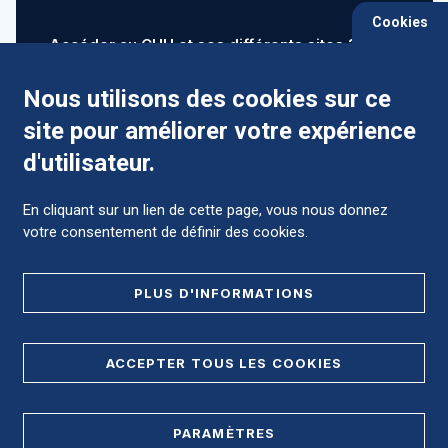
Cookies
Accéder au CHU et ses différents sites ?
Nous utilisons des cookies sur ce
site pour améliorer votre expérience
Comment préparer mon hospitalisation ?
d'utilisateur.
En cliquant sur un lien de cette page, vous nous donnez
votre consentement de définir des cookies.
Foire aux Questions (FAQ)
PLUS D'INFORMATIONS
MENTIONS LÉGALES
ACCEPTER TOUS LES COOKIES
DONNÉES PERSONNELLES
PARAMÈTRES
PLAN DE SITE