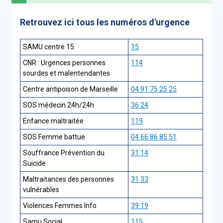
Retrouvez ici tous les numéros d'urgence
SAMU centre 15
15
CNR : Urgences personnes
114
sourdes et malentendantes
Centre antipoison de Marseille
04 91 75 25 25
SOS médecin 24h/24h
36 24
Enfance maltraitée
119
SOS Femme battue
04 66 86 85 51
Souffrance Prévention du
31 14
Suicide
Maltraitances des personnes
31 33
vulnérables
Violences Femmes Info
39 19
Samu Social
115