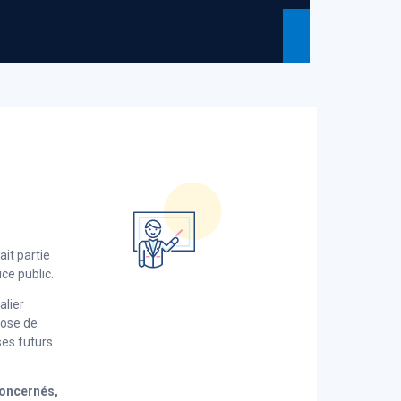
s
it partie
ice public.
alier
pose de
es futurs
concernés,