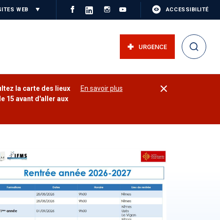
SITES WEB
ACCESSIBILITÉ
URGENCE
ltez la carte des lieux
En savoir plus
e 15 avant d'aller aux