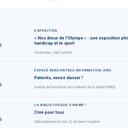
EXPOSITION
« Nos dieux de l'Olympe » : une exposition pho
handicap et le sport
6
Carémeau - Hall Central
ESPACE RENCONTRES INFORMATION (ERI)
Patients, venez danser !
t
6
Institut de formation aux métiers de la santé (IFMS)
LA BIBLIOTHÈQUE S'ANIME !
Ciné pour tous
t
6
Salle polyvalente (niv -2) de Serre Cavalier