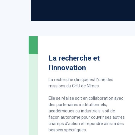
valeurs communes du service
À travers cette convention, l'
même : apporter un service et
efficace possible tout en off
le personnel hospitalier.
La recherche et
EN SAVOIR PLUS
l'innovation
La recherche clinique est l’une des
missions du CHU de Nîmes.
Elle se réalise soit en collaboration avec
des partenaires institutionnels,
académiques ou industriels, soit de
façon autonome pour couvrir ses autres
champs d’action et répondre ainsi à des
besoins spécifiques.