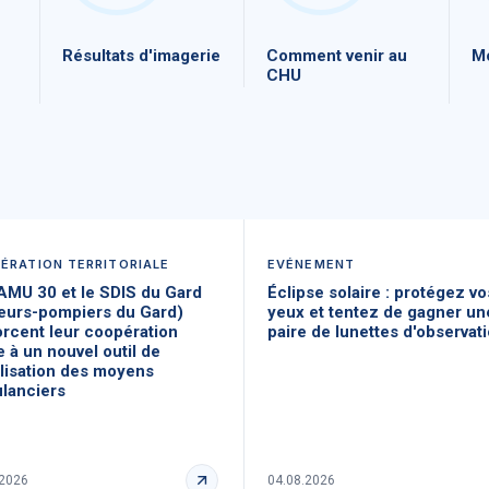
Résultats d'imagerie
Comment venir au
Mo
CHU
ÉRATION TERRITORIALE
EVÉNEMENT
AMU 30 et le SDIS du Gard
Éclipse solaire : protégez vo
eurs-pompiers du Gard)
yeux et tentez de gagner un
orcent leur coopération
paire de lunettes d'observat
 à un nouvel outil de
alisation des moyens
lanciers
.2026
04.08.2026