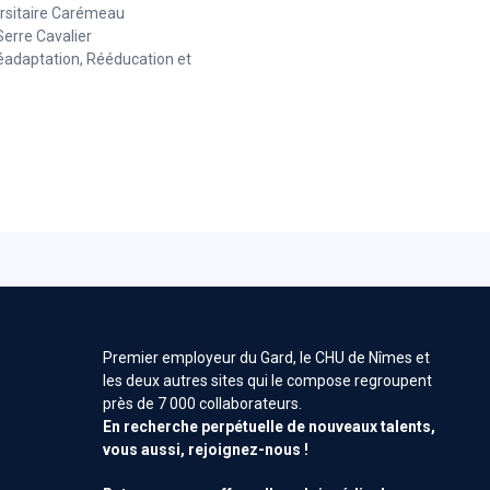
rsitaire Carémeau
Serre Cavalier
Réadaptation, Rééducation et
ospitalier de
nes - Gard -
Premier employeur du Gard, le CHU de Nîmes et
les deux autres sites qui le compose regroupent
des établissements publics
s
près de 7 000 collaborateurs.
En recherche perpétuelle de nouveaux talents,
ts publics de santé et
vous aussi, rejoignez-nous !
iaux du Gard se
s'entraident au nom des