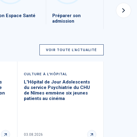
n Espace Santé
Préparer son
Le CHU de 
admission
recrute
VOIR TOUTE L’ACTUALITÉ
CULTURE À L'HÔPITAL
INSTITUT DE
MÉTIERS DE L
s
L'Hôpital de Jour Adolescents
Rentrée 2026
e
du service Psychiatrie du CHU
retenir à l’I
ion
de Nîmes emmène six jeunes
patients au cinéma
03.08.2026
03.08.2026