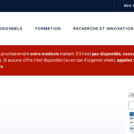
NOS 
SSIONNELS
FORMATION
RECHERCHE ET INNOVATION
z
prioritairement
votre médecin
traitant. S'il n'est
pas disponible
,
consu
s.
Si aucune offre n'est disponible (ou en cas d'urgence vitale),
appelez l
es
.