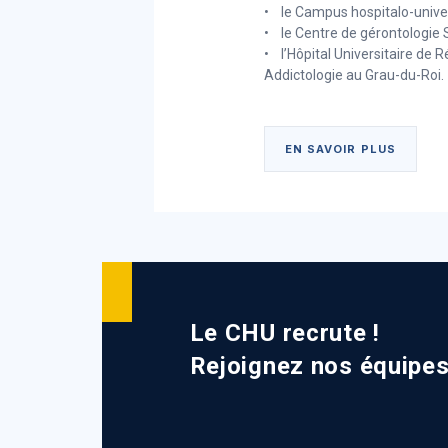
• le Campus hospitalo-unive
• le Centre de gérontologie 
• l’Hôpital Universitaire de 
Addictologie au Grau-du-Roi.
EN SAVOIR PLUS
Le Groupement H
Territoire Céven
Camargue
Le CHU recrute !
Symbole de la coopération 
Rejoignez nos équipe
Au total, quinze établissemen
établissements médicaux soc
coordonnent, collaborent et 