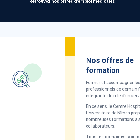
Retrouvez nos offres d'emploi médicales
 public.
ambition est et restera la
 une qualité de soin la plus
rant une RSE à la pointe pour
Nos offres de
formation
Former et accompagner le
professionnels de demain fa
intégrante du rôle d'un serv
En ce sens, le Centre Hospit
Universitaire de Nîmes pro
nombreuses formations à s
collaborateurs.
Tous les domaines sont 