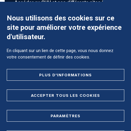
Accéder au CHU et ses différents sites ?
Nous utilisons des cookies sur ce
site pour améliorer votre expérience
Comment préparer mon hospitalisation ?
d'utilisateur.
En cliquant sur un lien de cette page, vous nous donnez
votre consentement de définir des cookies.
Foire aux Questions (FAQ)
PLUS D'INFORMATIONS
MENTIONS LÉGALES
ACCEPTER TOUS LES COOKIES
DONNÉES PERSONNELLES
PARAMÈTRES
PLAN DE SITE
REGISTRE D'ACCESSIBILITÉ