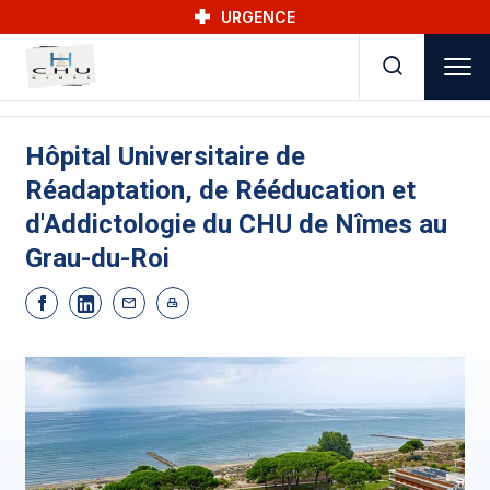
Skip to main navigation
Aller au contenu principal
Skip to search
URGENCE
Hôpital Universitaire de
Réadaptation, de Rééducation et
d'Addictologie du CHU de Nîmes au
Grau-du-Roi