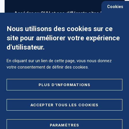
Cookies
Accéder au CHU et ses différents sites ?
Nous utilisons des cookies sur ce
site pour améliorer votre expérience
Comment préparer mon hospitalisation ?
d'utilisateur.
En cliquant sur un lien de cette page, vous nous donnez
votre consentement de définir des cookies.
Foire aux Questions (FAQ)
PLUS D'INFORMATIONS
MENTIONS LÉGALES
ACCEPTER TOUS LES COOKIES
DONNÉES PERSONNELLES
PARAMÈTRES
PLAN DE SITE