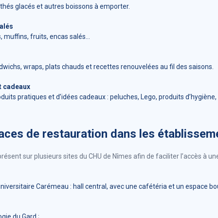
, thés glacés et autres boissons à emporter.
alés
, muffins, fruits, encas salés…
wichs, wraps, plats chauds et recettes renouvelées au fil des saisons.
t cadeaux
duits pratiques et d’idées cadeaux : peluches, Lego, produits d’hygiène
aces de restauration dans les établisse
sent sur plusieurs sites du CHU de Nîmes afin de faciliter l’accès à un
iversitaire Carémeau : hall central, avec une cafétéria et un espace bo
ogie du Gard ;