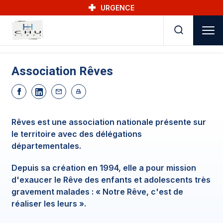
Skip to main navigation
Aller au contenu principal
Skip to search
URGENCE
Association Rêves
Rêves est une association nationale présente sur
le territoire avec des délégations
départementales.
Depuis sa création en 1994, elle a pour mission
d'exaucer le Rêve des enfants et adolescents très
gravement malades : « Notre Rêve, c'est de
réaliser les leurs ».