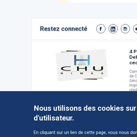
Restez connecté
4 P
De
ce
Camp
de C
Géro
Hopi
réad
d'ad
Nous utilisons des cookies sur
d'utilisateur.
En cliquant sur un lien de cette page, vous nous d
Accéder au CHU et ses différents