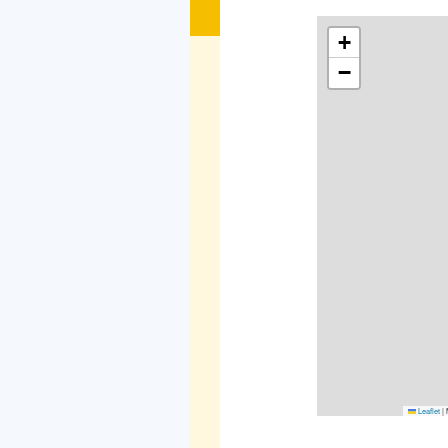
+
−
Leaflet
|