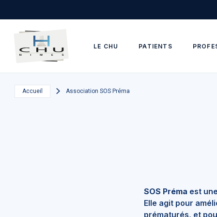
Skip to main navigation
Aller au contenu principal
Skip to search
LE CHU
PATIENTS
PROFE
Accueil
Association SOS Préma
SOS Préma
est une
Elle agit pour amé
prématurés, et pour