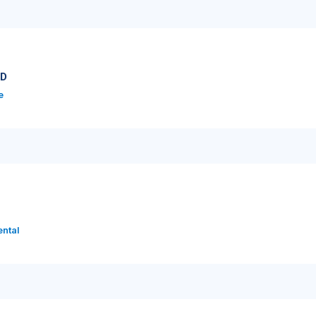
RD
e
ntal