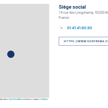
Siège social
14 rue des Longchamp, 92200 Neu
France
01.41.41.60.90
HTTPS://WWW.SOSPREMA.
Map data ©
OpenStreetMap
contributors, Imagery ©
Mapbox