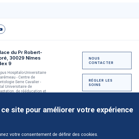
lace du Pr Robert-
bré, 30029 Nîmes
NOUS
dex 9
CONTACTER
us Hospitalo-Universitaire
arémeau - Centre de
RÉGLER LES
ntologie Serre Cavalier -
SOINS
tal Universitaire de
aptation, de rééducation et
dictologie du Grau-du-Roi
NOUS SOUTENIR
 ce site pour améliorer votre expérience
onnez votre consentement de définir des cookies.
Comment préparer mon