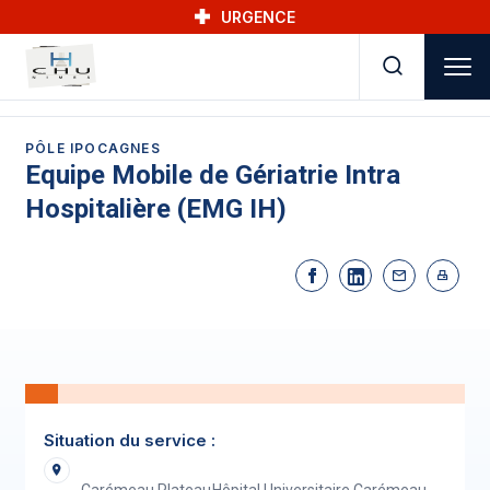
Skip to main navigation
Aller au contenu principal
Skip to search
URGENCE
PÔLE IPOCAGNES
Equipe Mobile de Gériatrie Intra
Hospitalière (EMG IH)
Situation du service :