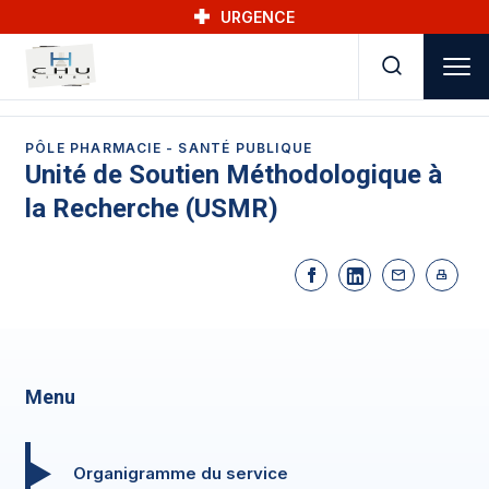
Skip to main navigation
Aller au contenu principal
Skip to search
URGENCE
PÔLE PHARMACIE - SANTÉ PUBLIQUE
Unité de Soutien Méthodologique à
la Recherche (USMR)
Menu
Organigramme du service