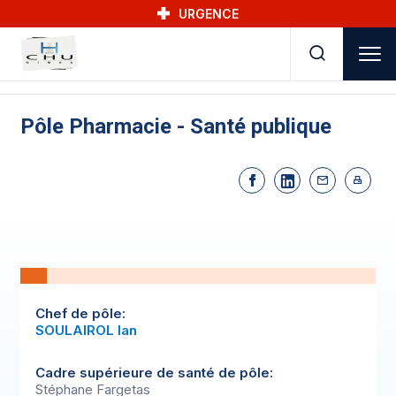
Skip to main navigation
Aller au contenu principal
Skip to search
URGENCE
Pôle Pharmacie - Santé publique
Chef de pôle:
SOULAIROL Ian
Cadre supérieure de santé de pôle:
Stéphane Fargetas