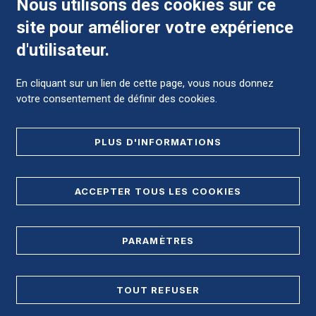
Nous utilisons des cookies sur ce
site pour améliorer votre expérience
Comment préparer mon hospitalisation ?
d'utilisateur.
En cliquant sur un lien de cette page, vous nous donnez
votre consentement de définir des cookies.
Foire aux Questions (FAQ)
PLUS D'INFORMATIONS
MENTIONS LÉGALES
ACCEPTER TOUS LES COOKIES
DONNÉES PERSONNELLES
PARAMÈTRES
PLAN DE SITE
REGISTRE D'ACCESSIBILITÉ
TOUT REFUSER