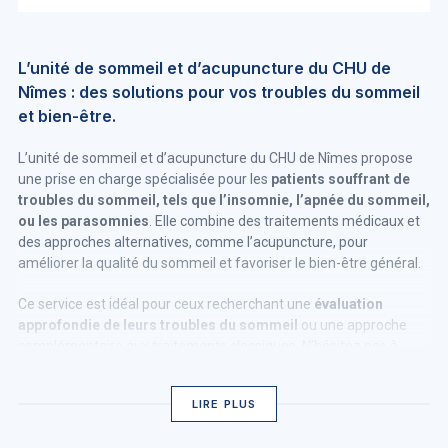
L’unité de sommeil et d’acupuncture du CHU de
Nîmes : des solutions pour vos troubles du sommeil
et bien-être.
L’unité de sommeil et d’acupuncture du CHU de Nîmes propose
une prise en charge spécialisée pour les
patients souffrant de
troubles du sommeil, tels que l’insomnie, l’apnée du sommeil,
ou les parasomnies
. Elle combine des traitements médicaux et
des approches alternatives, comme l’acupuncture, pour
améliorer la qualité du sommeil et favoriser le bien-être général.
Ce service est idéal pour ceux recherchant une
évaluation
approfondie de leurs troubles du sommeil
ou une approche
complémentaire aux traitements classiques. N’hésitez pas à
consulter cette unité si vous éprouvez des difficultés persistantes
à trouver le sommeil ou à le maintenir.
LIRE PLUS