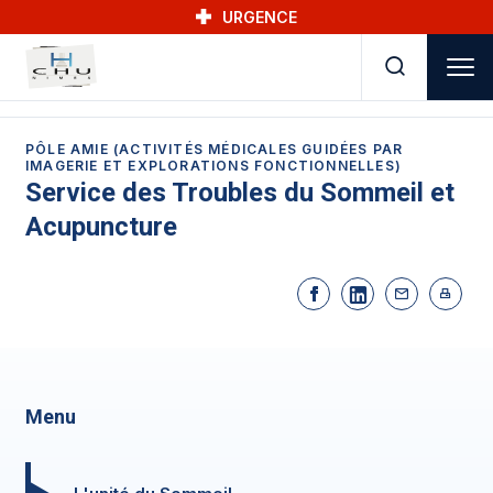
Skip to main navigation
Aller au contenu principal
Skip to search
URGENCE
PÔLE AMIE (ACTIVITÉS MÉDICALES GUIDÉES PAR
IMAGERIE ET EXPLORATIONS FONCTIONNELLES)
Service des Troubles du Sommeil et
Acupuncture
Menu