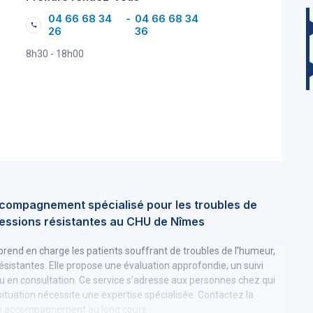
04 66 68 34
-
04 66 68 34
26
36
8h30 - 18h00
ccompagnement spécialisé pour les troubles de
pressions résistantes au CHU de Nîmes
end en charge les patients souffrant de troubles de l’humeur,
ésistantes. Elle propose une évaluation approfondie, un suivi
ou en consultation. Ce service s’adresse aux personnes chez qui
 situation nécessite une expertise spécialisée. Contactez la
t un accompagnement au long cours.