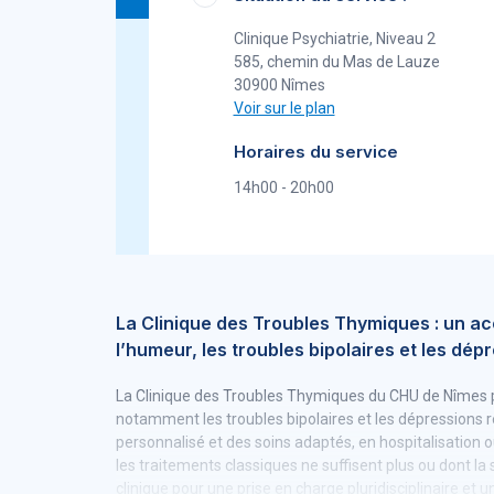
Clinique Psychiatrie, Niveau 2
585, chemin du Mas de Lauze
30900 Nîmes
Voir sur le plan
Horaires du service
14h00 - 20h00
La Clinique des Troubles Thymiques : un a
l’humeur, les troubles bipolaires et les dé
La Clinique des Troubles Thymiques du CHU de Nîmes pr
notamment les troubles bipolaires et les dépressions r
personnalisé et des soins adaptés, en hospitalisation 
les traitements classiques ne suffisent plus ou dont la
clinique pour une prise en charge pluridisciplinaire e