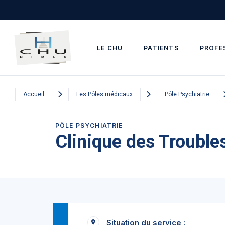
Skip to main navigation
Aller au contenu principal
Skip to search
LE CHU
PATIENTS
PROFE
Accueil
Les Pôles médicaux
Pôle Psychiatrie
PÔLE PSYCHIATRIE
Clinique des Troubl
Situation du service :