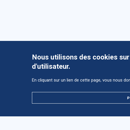
Nous utilisons des cookies sur
d'utilisateur.
En cliquant sur un lien de cette page, vous nous d
ès
ct
P
Accès
direct