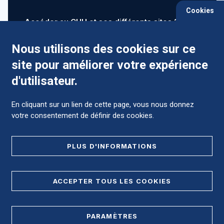
Cookies
Accéder au CHU et ses différents sites ?
Nous utilisons des cookies sur ce
site pour améliorer votre expérience
Comment préparer mon hospitalisation ?
d'utilisateur.
En cliquant sur un lien de cette page, vous nous donnez
votre consentement de définir des cookies.
Foire aux Questions (FAQ)
PLUS D'INFORMATIONS
MENTIONS LÉGALES
ACCEPTER TOUS LES COOKIES
DONNÉES PERSONNELLES
PARAMÈTRES
PLAN DE SITE