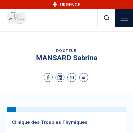
Skip to main navigation
Aller au contenu principal
Skip to search
URGENCE
DOCTEUR
MANSARD Sabrina
Clinique des Troubles Thymiques