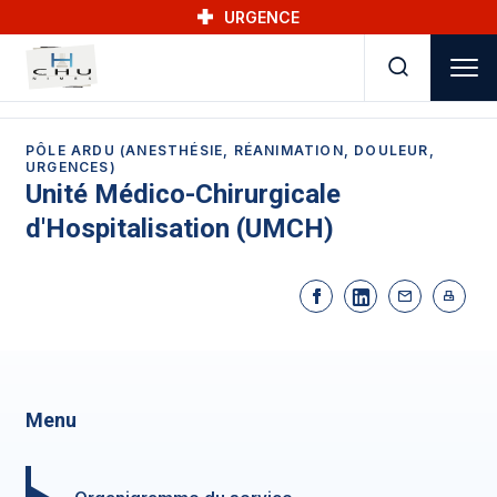
Skip to main navigation
Aller au contenu principal
Skip to search
URGENCE
PÔLE ARDU (ANESTHÉSIE, RÉANIMATION, DOULEUR,
URGENCES)
Unité Médico-Chirurgicale
d'Hospitalisation (UMCH)
Menu