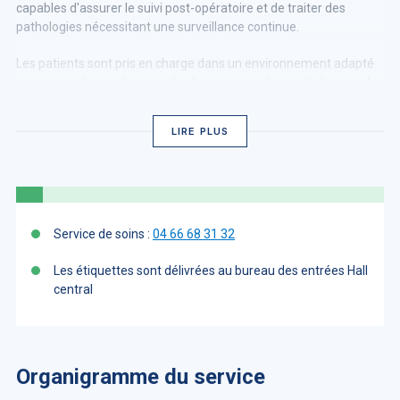
capables d'assurer le suivi post-opératoire et de traiter des
pathologies nécessitant une surveillance continue.
Les patients sont pris en charge dans un environnement adapté
pour répondre aux besoins de chaque spécialité, qu’il s’agisse
de
chirurgie, anesthésie, ou soins de réanimation
. Ce service est
requis dans toute hospitalisation chirurgicale ou nécessitant des
LIRE PLUS
soins post-opératoires.
Service de soins :
04 66 68 31 32
Les étiquettes sont délivrées au bureau des entrées Hall
central
Organigramme du service