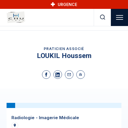
Skip to main navigation
Aller au contenu principal
Skip to search
URGENCE
PRATICIEN ASSOCIÉ
LOUKIL Houssem
Radiologie - Imagerie Médicale