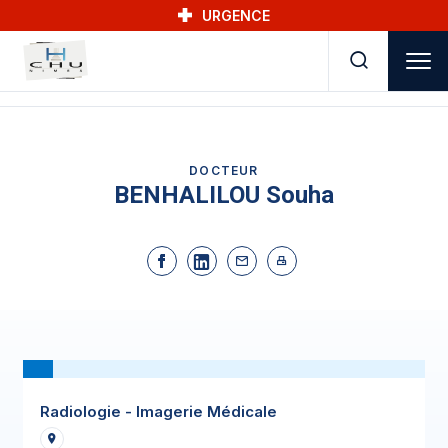
Skip to main navigation
Aller au contenu principal
Skip to search
URGENCE
DOCTEUR
BENHALILOU Souha
Radiologie - Imagerie Médicale