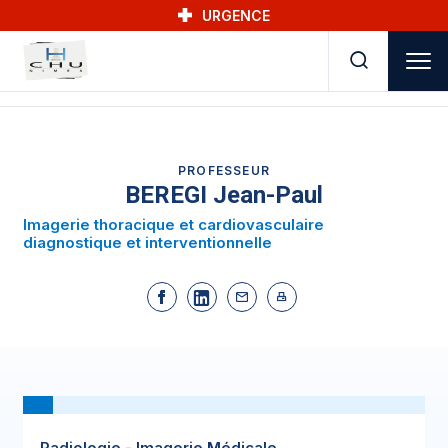
Skip to main navigation
Aller au contenu principal
Skip to search
URGENCE
PROFESSEUR
BEREGI Jean-Paul
Imagerie thoracique et cardiovasculaire
diagnostique et interventionnelle
Radiologie - Imagerie Médicale