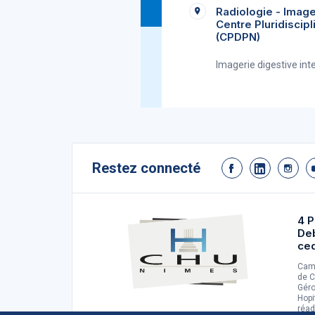
Radiologie - Imag
Centre Pluridiscipl
(CPDPN)
Imagerie digestive inte
Restez connecté
4 P
De
ce
Camp
de C
Géro
Hopi
réad