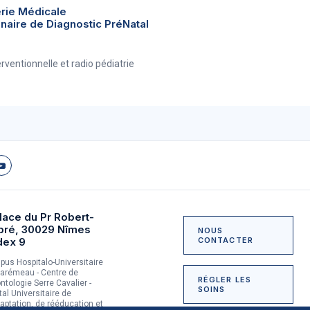
erie Médicale
inaire de Diagnostic PréNatal
rventionnelle et radio pédiatrie
lace du Pr Robert-
bré, 30029 Nîmes
NOUS
dex 9
CONTACTER
us Hospitalo-Universitaire
arémeau - Centre de
RÉGLER LES
ntologie Serre Cavalier -
SOINS
tal Universitaire de
aptation, de rééducation et