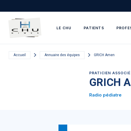
Skip to main navigation
Aller au contenu principal
Skip to search
LE CHU
PATIENTS
PROFE
Accueil
Annuaire des équipes
GRICH Amen
PRATICIEN ASSOCIÉ
GRICH 
Radio pédiatre