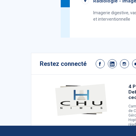
Radiologie - Imag
Imagerie digestive, va
et interventionnelle
Restez connecté
4 P
De
ce
Camp
de C
Géro
Hopi
réad
d'ad