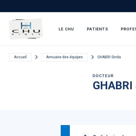
Skip to main navigation
Aller au contenu principal
Skip to search
LE CHU
PATIENTS
PROFE
Accueil
Annuaire des équipes
GHABRI Sinda
DOCTEUR
GHABRI 