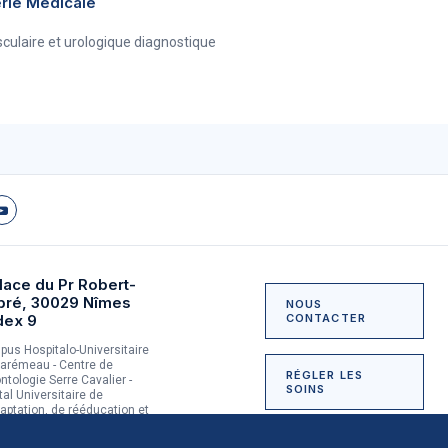
erie Médicale
sculaire et urologique diagnostique
lace du Pr Robert-
bré, 30029 Nîmes
NOUS
dex 9
CONTACTER
us Hospitalo-Universitaire
arémeau - Centre de
RÉGLER LES
ntologie Serre Cavalier -
SOINS
tal Universitaire de
aptation, de rééducation et
dictologie du Grau-du-Roi
NOUS SOUTENIR