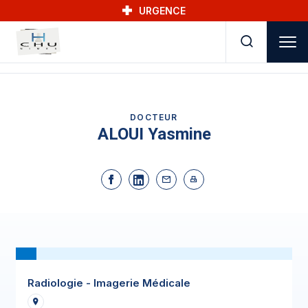
Skip to main navigation
Aller au contenu principal
Skip to search
URGENCE
DOCTEUR
ALOUI Yasmine
Radiologie - Imagerie Médicale