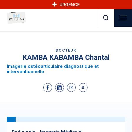
Skip to main navigation
Aller au contenu principal
Skip to search
URGENCE
DOCTEUR
KAMBA KABAMBA Chantal
Imagerie ostéo­articulaire diagnostique et
interventionnelle
Radiologie - Imagerie Médicale