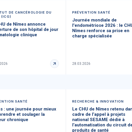
ITUT DE CANCÉROLOGIE DU
PRÉVENTION SANTÉ
 (ICG)
Journée mondiale de
HU de Nîmes annonce
l'endométriose 2026 : le CH
erture de son hôpital de jour
Nîmes renforce sa prise en
matologie clinique
charge spécialisée
.2026
28.03.2026
ENTION SANTÉ
RECHERCHE & INNOVATION
s : une journée pour mieux
Le CHU de Nîmes retenu dan
rendre et soulager la
cadre de l’appel à projets
eur chronique
national SESAME dédié à
l’automatisation du circuit d
produits de santé