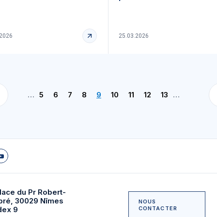
.2026
25.03.2026
…
5
6
7
8
9
10
11
12
13
…
lace du Pr Robert-
bré, 30029 Nîmes
NOUS
dex 9
CONTACTER