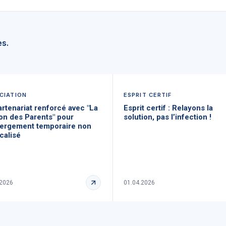
es.
CIATION
ESPRIT CERTIF
rtenariat renforcé avec "La
Esprit certif : Relayons la
on des Parents" pour
solution, pas l’infection !
bergement temporaire non
calisé
.2026
01.04.2026