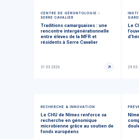
CENTRE DE GÉRONTOLOGIE -
INST
SERRE CAVALIER
GARD
Traditions camarguaises : une
Le C
rencontre intergénérationnelle
l’ouv
entre élèves de la MFR et
d’hé
résidents à Serre Cavalier
31.03.2026
29.03
RECHERCHE & INNOVATION
PRÉV
Le CHU de Nîmes renforce sa
Nîme
recherche en génomique
comp
microbienne grâce au soutien de
doul
fonds européens