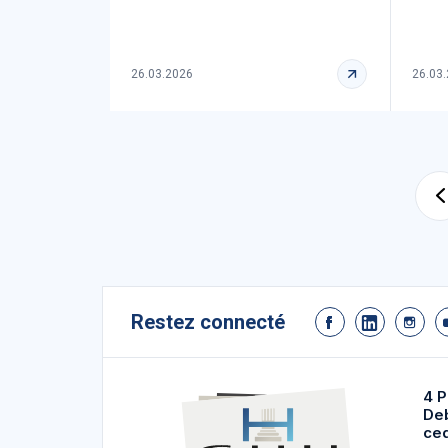
26.03.2026
26.03
Restez connecté
4 P
De
ce