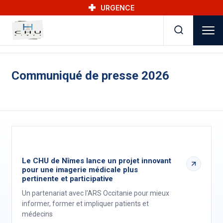
Skip to main navigation
Aller au contenu principal
Skip to search
URGENCE
Communiqué de presse 2026
Le CHU de Nîmes lance un projet innovant
pour une imagerie médicale plus
pertinente et participative
Un partenariat avec l’ARS Occitanie pour mieux
informer, former et impliquer patients et
médecins