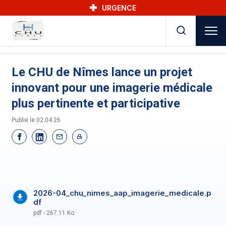
Skip to main navigation
Aller au contenu principal
Skip to search
URGENCE
Le CHU de Nîmes lance un projet
innovant pour une imagerie médicale
plus pertinente et participative
Publié le
02.04.26
2026-04_chu_nimes_aap_imagerie_medicale.p
df
pdf - 267.11 Ko