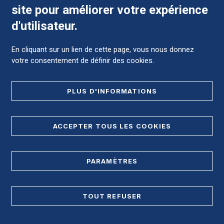
site pour améliorer votre expérience
Comment préparer mon hospitalisation ?
d'utilisateur.
En cliquant sur un lien de cette page, vous nous donnez
votre consentement de définir des cookies.
Foire aux Questions (FAQ)
PLUS D'INFORMATIONS
MENTIONS LÉGALES
ACCEPTER TOUS LES COOKIES
DONNÉES PERSONNELLES
PARAMÈTRES
PLAN DE SITE
REGISTRE D'ACCESSIBILITÉ
TOUT REFUSER
Accès direct