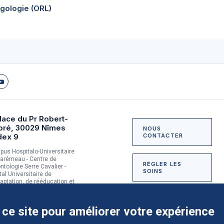
ngologie (ORL)
lace du Pr Robert-
bré, 30029 Nîmes
NOUS
dex 9
CONTACTER
us Hospitalo-Universitaire
arémeau - Centre de
RÉGLER LES
ntologie Serre Cavalier -
SOINS
tal Universitaire de
aptation, de rééducation et
dictologie du Grau-du-Roi
NOUS SOUTENIR
 ce site pour améliorer votre expérience