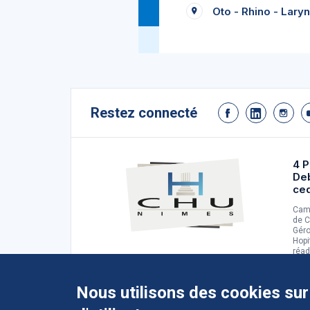
Oto - Rhino - Lary
Restez connecté
4 P
De
ce
Camp
de C
Géro
Hopi
réad
d'ad
Nous utilisons des cookies sur