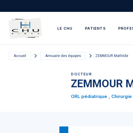
Skip to main navigation
Aller au contenu principal
Skip to search
LE CHU
PATIENTS
PROFE
Accueil
Annuaire des équipes
ZEMMOUR Mathilde
DOCTEUR
ZEMMOUR Ma
ORL pédiatrique
Chirurgie