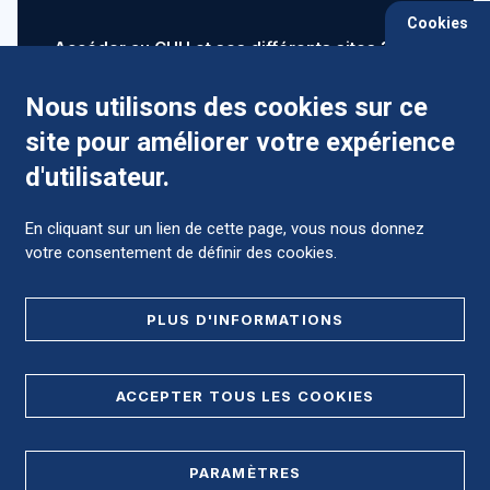
Cookies
Accéder au CHU et ses différents sites ?
Nous utilisons des cookies sur ce
site pour améliorer votre expérience
Comment préparer mon hospitalisation ?
d'utilisateur.
En cliquant sur un lien de cette page, vous nous donnez
votre consentement de définir des cookies.
Foire aux Questions (FAQ)
PLUS D'INFORMATIONS
MENTIONS LÉGALES
ACCEPTER TOUS LES COOKIES
DONNÉES PERSONNELLES
PARAMÈTRES
PLAN DE SITE