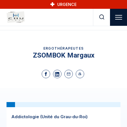
Skip to main navigation
Aller au contenu principal
Skip to search
URGENCE
ERGOTHÉRAPEUTES
ZSOMBOK Margaux
Addictologie (Unité du Grau-du-Roi)