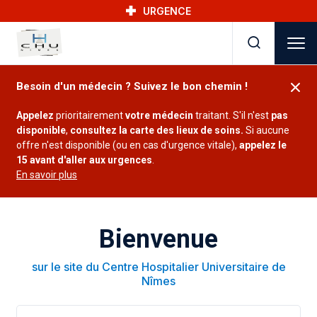
Skip to main navigation
Aller au contenu principal
Skip to search
URGENCE
Besoin d'un médecin ? Suivez le bon chemin !
Appelez
prioritairement
votre médecin
traitant. S'il n'est
pas
disponible
,
consultez la carte des lieux de soins.
Si aucune
offre n'est disponible (ou en cas d'urgence vitale),
appelez le
15 avant d'aller aux urgences
.
En savoir plus
Bienvenue
sur le site du Centre Hospitalier Universitaire de
Nîmes