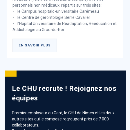
personnels non médicaux, répartis sur trois sites :
• le Campus hospitalo-universitaire Carémeau
• le Centre de gérontologie Serre Cavalier
• l’Hôpital Universitaire de Réadaptation, Rééducation et
Addictologie au Grau-du-Roi.
EN SAVOIR PLUS
Le Groupement Hospitalier de
Territoire Cévennes - Gard -
Camargue
Le CHU recrute ! Rejoignez nos
Symbole de la coopération des établissements
équipes
publics
Premier employeur du Gard, le CHU de Nîmes et les deux
Au total, quinze établissements publics de santé et
autres sites qui le compose regroupent près de 7 000
établissements médicaux sociaux du Gard se
collaborateurs.
coordonnent, collaborent et s'entraident au nom des