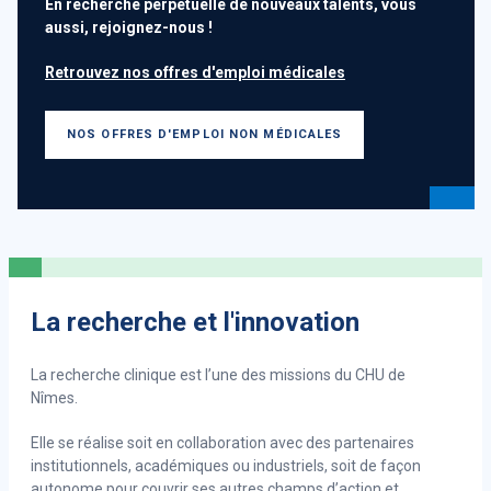
En recherche perpétuelle de nouveaux talents, vous
valeurs communes du service public.
aussi, rejoignez-nous !
À travers cette convention, l'ambition est et restera la
Retrouvez nos offres d'emploi médicales
même : apporter un service et une qualité de soin la plus
efficace possible tout en offrant une RSE à la pointe pour
le personnel hospitalier.
NOS OFFRES D'EMPLOI NON MÉDICALES
EN SAVOIR PLUS
La recherche et l'innovation
La recherche clinique est l’une des missions du CHU de
Nîmes.
Elle se réalise soit en collaboration avec des partenaires
institutionnels, académiques ou industriels, soit de façon
autonome pour couvrir ses autres champs d’action et