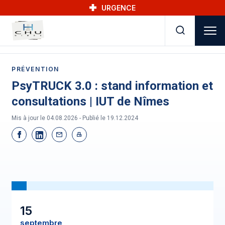
Skip to main navigation
Aller au contenu principal
Skip to search
URGENCE
PRÉVENTION
PsyTRUCK 3.0 : stand information et
consultations | IUT de Nîmes
Mis à jour le 04.08.2026 - Publié le
19.12.2024
15
septembre