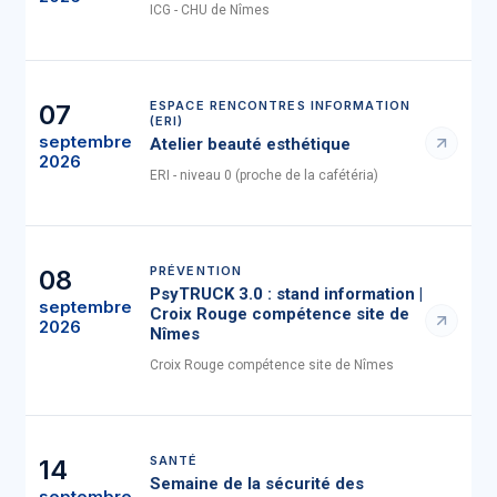
ICG - CHU de Nîmes
ESPACE RENCONTRES INFORMATION
07
(ERI)
septembre
Atelier beauté esthétique
2026
ERI - niveau 0 (proche de la cafétéria)
PRÉVENTION
08
PsyTRUCK 3.0 : stand information |
septembre
Croix Rouge compétence site de
2026
Nîmes
Croix Rouge compétence site de Nîmes
SANTÉ
14
Semaine de la sécurité des
septembre