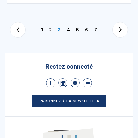
1
2
3
4
5
6
7
août 2026
Restez connecté
Dim.
Lun.
Mar.
Mer.
Jeu.
Ven.
Sam.
26
27
28
29
30
31
1
S’ABONNER À LA NEWSLETTER
2
3
4
5
6
7
8
9
10
11
12
13
14
15