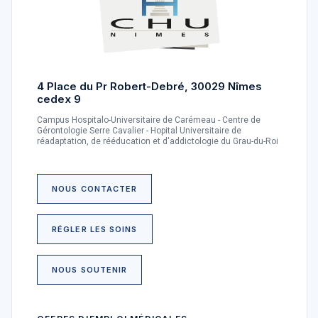
16
17
18
19
20
21
22
23
24
25
26
27
28
29
4 Place du Pr Robert-Debré, 30029 Nîmes
cedex 9
30
31
1
2
3
4
5
Campus Hospitalo-Universitaire de Carémeau - Centre de
Gérontologie Serre Cavalier - Hopital Universitaire de
réadaptation, de rééducation et d'addictologie du Grau-du-Roi
EXPOSITION
03
« Nos dieux de l'Olympe » : une
avril
exposition photo sur le handicap
2026
NOUS CONTACTER
et le sport
Carémeau - Hall Central
04
RÉGLER LES SOINS
septembre
2026
NOUS SOUTENIR
ESPACE RENCONTRES INFORMATION (ERI)