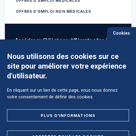
12
OFFRES D'EMPLOI MÉDICALES
Patients, venez danser !
août
OFFRES D'EMPLOI NON MÉDICALES
2026
Institut de formation aux métiers de la santé (IFMS)
Cookies
Accéder au CHU et ses différents sites ?
LA BIBLIOTHÈQUE S'ANIME !
12
Ciné pour tous
août
Nous utilisons des cookies sur ce
2026
Salle polyvalente (niv -2) de Serre Cavalier
site pour améliorer votre expérience
Comment préparer mon hospitalisation ?
d'utilisateur.
CENTRE DE GÉRONTOLOGIE - SERRE
18
CAVALIER
En cliquant sur un lien de cette page, vous nous donnez
août
Marché Local
2026
votre consentement de définir des cookies.
Centre de Gérontologie - Serre Cavalier - Nîmes
Foire aux Questions (FAQ)
PLUS D'INFORMATIONS
PRÉVENTION
25
PsyTRUCK 3.0 : stand information et
MENTIONS LÉGALES