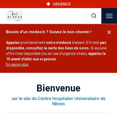
Skip to main navigation
Aller au contenu principal
Skip to search
URGENCE
Besoin d'un médecin ? Suivez le bon chemin !
Appelez
prioritairement
votre médecin
traitant. S'il n'est
pas
disponible
,
consultez la carte des lieux de soins.
Si aucune
offre n'est disponible (ou en cas d'urgence vitale),
appelez le
15 avant d'aller aux urgences
.
En savoir plus
Bienvenue
sur le site du Centre Hospitalier Universitaire de
Nîmes