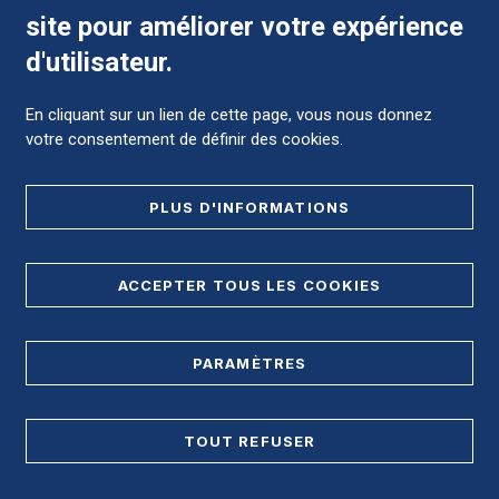
site pour améliorer votre expérience
Comment préparer mon hospitalisation ?
d'utilisateur.
En cliquant sur un lien de cette page, vous nous donnez
votre consentement de définir des cookies.
Foire aux Questions (FAQ)
PLUS D'INFORMATIONS
MENTIONS LÉGALES
ACCEPTER TOUS LES COOKIES
DONNÉES PERSONNELLES
PARAMÈTRES
PLAN DE SITE
REGISTRE D'ACCESSIBILITÉ
TOUT REFUSER
Accès direct