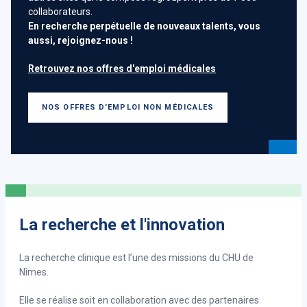
collaborateurs.
coordonnent, collaborent et s'entraident au nom des
En recherche perpétuelle de nouveaux talents, vous
valeurs communes du service public.
aussi, rejoignez-nous !
À travers cette convention, l'ambition est et restera la
Retrouvez nos offres d'emploi médicales
même : apporter un service et une qualité de soin la plus
efficace possible tout en offrant une RSE à la pointe pour
le personnel hospitalier.
NOS OFFRES D'EMPLOI NON MÉDICALES
EN SAVOIR PLUS
La recherche et l'innovation
La recherche clinique est l’une des missions du CHU de
Nîmes.
Elle se réalise soit en collaboration avec des partenaires