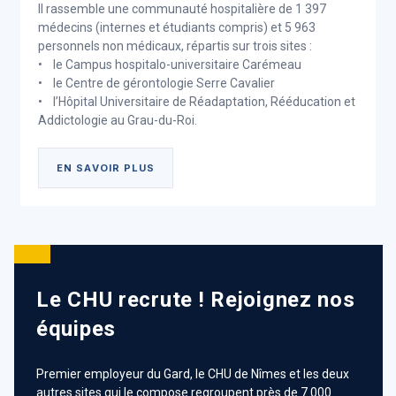
Il rassemble une communauté hospitalière de 1 397
médecins (internes et étudiants compris) et 5 963
personnels non médicaux, répartis sur trois sites :
• le Campus hospitalo-universitaire Carémeau
• le Centre de gérontologie Serre Cavalier
• l’Hôpital Universitaire de Réadaptation, Rééducation et
Addictologie au Grau-du-Roi.
EN SAVOIR PLUS
Le Groupement Hospitalier de
Territoire Cévennes - Gard -
Camargue
Le CHU recrute ! Rejoignez nos
Symbole de la coopération des établissements
équipes
publics
Premier employeur du Gard, le CHU de Nîmes et les deux
Au total, quinze établissements publics de santé et
autres sites qui le compose regroupent près de 7 000
établissements médicaux sociaux du Gard se