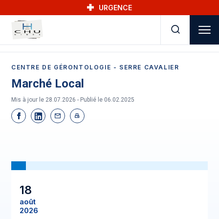
Skip to main navigation
Aller au contenu principal
Skip to search
URGENCE
CENTRE DE GÉRONTOLOGIE - SERRE CAVALIER
Marché Local
Mis à jour le 28.07.2026 - Publié le
06.02.2025
18
août
2026