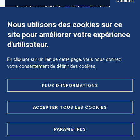
Cookies
Accéder au CHU et ses différents sites ?
Nous utilisons des cookies sur ce
site pour améliorer votre expérience
Comment préparer mon hospitalisation ?
d'utilisateur.
En cliquant sur un lien de cette page, vous nous donnez
votre consentement de définir des cookies.
Foire aux Questions (FAQ)
PLUS D'INFORMATIONS
MENTIONS LÉGALES
ACCEPTER TOUS LES COOKIES
DONNÉES PERSONNELLES
PARAMÈTRES
PLAN DE SITE