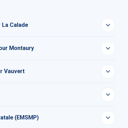
jour La Calade
jour Montaury
ur Vauvert
natale (EMSMP)