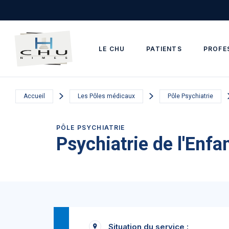
Skip to main navigation
Aller au contenu principal
Skip to search
LE CHU
PATIENTS
PROFE
Accueil
Les Pôles médicaux
Pôle Psychiatrie
PÔLE PSYCHIATRIE
Psychiatrie de l'Enfa
Situation du service :