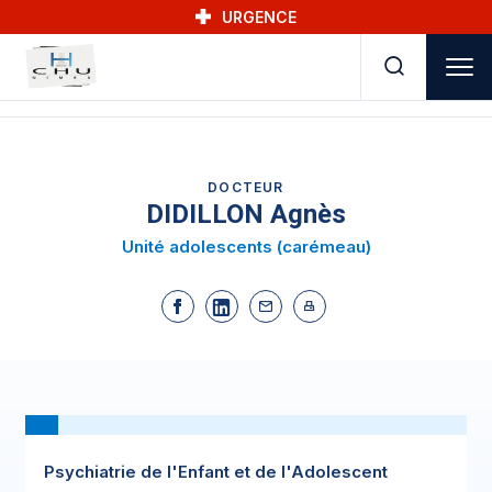
Skip to main navigation
Aller au contenu principal
Skip to search
URGENCE
DOCTEUR
DIDILLON Agnès
Unité adolescents (carémeau)
Psychiatrie de l'Enfant et de l'Adolescent