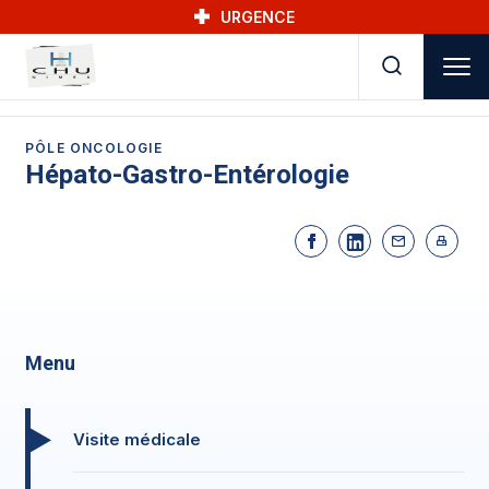
Skip to main navigation
Aller au contenu principal
Skip to search
URGENCE
PÔLE ONCOLOGIE
Hépato-Gastro-Entérologie
Menu
Visite médicale