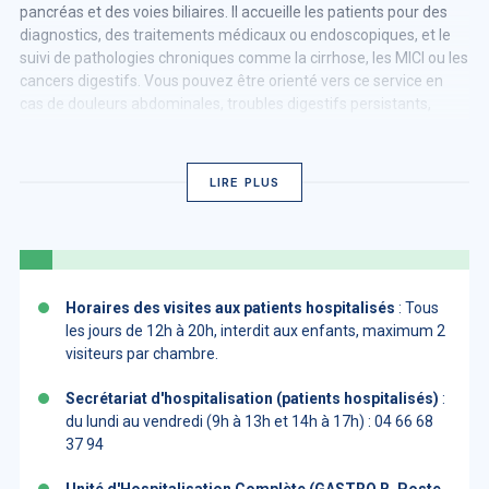
pancréas et des voies biliaires. Il accueille les patients pour des
diagnostics, des traitements médicaux ou endoscopiques, et le
suivi de pathologies chroniques comme la cirrhose, les MICI ou les
cancers digestifs. Vous pouvez être orienté vers ce service en
cas de douleurs abdominales, troubles digestifs persistants,
anomalies hépatiques ou dépistage d’un cancer colorectal.
L’équipe pluridisciplinaire met son expertise au service d’une
prise en charge personnalisée, en lien avec les autres spécialités
LIRE PLUS
du CHU.
Horaires des visites aux patients hospitalisés
: Tous
les jours de 12h à 20h, interdit aux enfants, maximum 2
visiteurs par chambre.
Secrétariat d'hospitalisation (patients hospitalisés)
:
du lundi au vendredi (9h à 13h et 14h à 17h) : 04 66 68
37 94