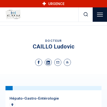
Skip to main navigation
Aller au contenu principal
Skip to search
URGENCE
DOCTEUR
CAILLO Ludovic
Hépato-Gastro-Entérologie