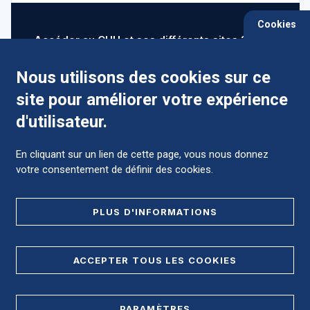
Cookies
Accéder au CHU et ses différents sites ?
Nous utilisons des cookies sur ce
site pour améliorer votre expérience
Comment préparer mon hospitalisation ?
d'utilisateur.
En cliquant sur un lien de cette page, vous nous donnez
votre consentement de définir des cookies.
Foire aux Questions (FAQ)
PLUS D'INFORMATIONS
MENTIONS LÉGALES
ACCEPTER TOUS LES COOKIES
DONNÉES PERSONNELLES
PLAN DE SITE
PARAMÈTRES