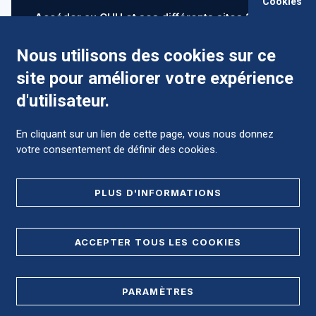
Cookies
Accéder au CHU et ses différents sites ?
Nous utilisons des cookies sur ce
site pour améliorer votre expérience
Comment préparer mon hospitalisation ?
d'utilisateur.
En cliquant sur un lien de cette page, vous nous donnez
votre consentement de définir des cookies.
Foire aux Questions (FAQ)
PLUS D'INFORMATIONS
MENTIONS LÉGALES
ACCEPTER TOUS LES COOKIES
DONNÉES PERSONNELLES
PARAMÈTRES
PLAN DE SITE