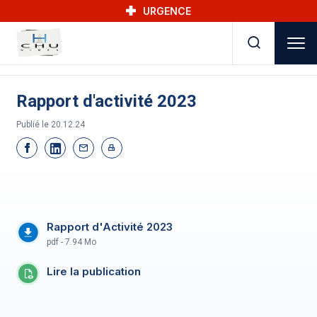
Skip to main navigation
Aller au contenu principal
Skip to search
URGENCE
Rapport d'activité 2023
Publié le
20.12.24
Rapport d'Activité 2023
pdf - 7.94 Mo
Lire la publication