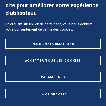
site pour améliorer votre expérience
Comment préparer mon hospitalisation ?
d'utilisateur.
En cliquant sur un lien de cette page, vous nous donnez
votre consentement de définir des cookies.
Foire aux Questions (FAQ)
PLUS D'INFORMATIONS
MENTIONS LÉGALES
ACCEPTER TOUS LES COOKIES
DONNÉES PERSONNELLES
PARAMÈTRES
PLAN DE SITE
REGISTRE D'ACCESSIBILITÉ
TOUT REFUSER
Accès direct