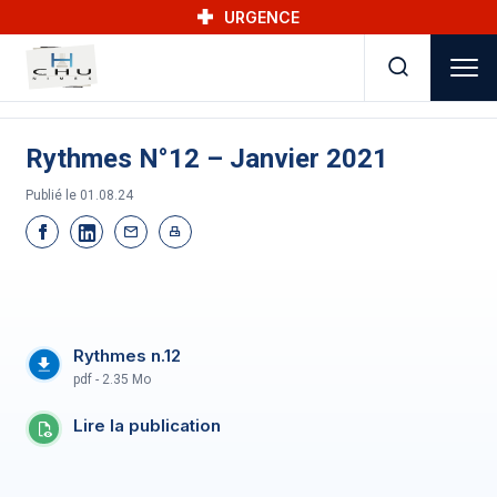
Skip to main navigation
Aller au contenu principal
Skip to search
URGENCE
Rythmes N°12 – Janvier 2021
Publié le
01.08.24
Rythmes n.12
pdf - 2.35 Mo
Lire la publication